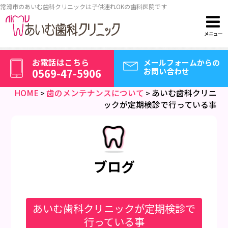
常滑市のあいむ歯科クリニックは子供連れOKの歯科医院です
メニュー
お電話はこちら
メールフォームから
0569-47-5906
の
お電話はこちら
メールフォームからの
お問い合わせ
0569-47-5906
お問い合わせ
HOME
歯のメンテナンスについて
あいむ歯科クリニ
ホーム
>
>
ックが定期検診で行っている事
院長紹介
歯のメンテナンスについて
ブログ
お子さんの治療について
虫歯治療について
あいむ歯科クリニックが定期検診で
歯周病予防
行っている事