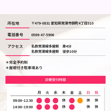
所在地
〒479-0831 愛知県常滑市錦町4丁目510
電話番号
0569-47-5906
アクセス
名鉄常滑線多屋駅 車4分
名鉄常滑線多屋駅 徒歩10分
＊完全予約制
＊屋根付き駐車場あり
診療受付時間
月
火
水
木
金
土
日
祝
●
●
●
●
●
休
休
休
09:00~12:30
●
●
●
●
休
休
休
14:00~19:00