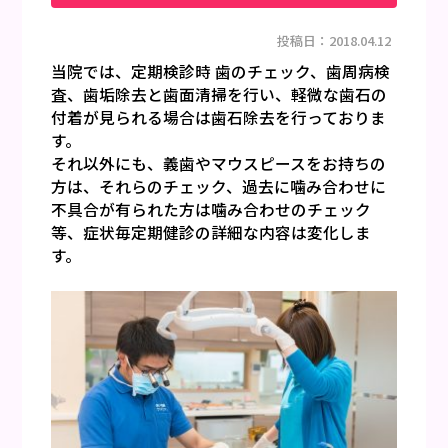
その他の治療について
投稿日：2018.04.12
審美治療・ホワイトニング
当院では、定期検診時 歯のチェック、歯周病検
査、歯垢除去と歯面清掃を行い、軽微な歯石の
入れ歯・訪問歯科
付着が見られる場合は歯石除去を行っておりま
す。
新着情報
それ以外にも、義歯やマウスピースをお持ちの
方は、それらのチェック、過去に噛み合わせに
お問い合わせ
不具合が有られた方は噛み合わせのチェック
等、症状毎定期健診の詳細な内容は変化しま
プライバシーポリシー
す。
サイトマップ