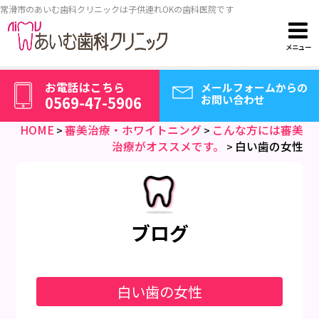
常滑市のあいむ歯科クリニックは子供連れOKの歯科医院です
メニュー
お電話はこちら
メールフォームから
0569-47-5906
の
お電話はこちら
メールフォームからの
お問い合わせ
0569-47-5906
お問い合わせ
HOME
審美治療・ホワイトニング
こんな方には審美
ホーム
>
>
治療がオススメです。
白い歯の女性
>
院長紹介
歯のメンテナンスについて
ブログ
お子さんの治療について
虫歯治療について
白い歯の女性
歯周病予防